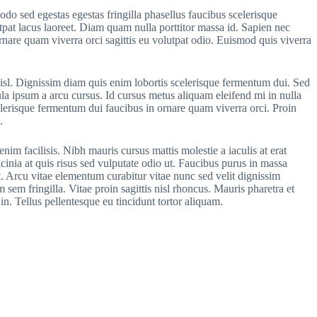
odo sed egestas egestas fringilla phasellus faucibus scelerisque
tpat lacus laoreet. Diam quam nulla porttitor massa id. Sapien nec
rnare quam viverra orci sagittis eu volutpat odio. Euismod quis viverra
nisl. Dignissim diam quis enim lobortis scelerisque fermentum dui. Sed
la ipsum a arcu cursus. Id cursus metus aliquam eleifend mi in nulla
elerisque fermentum dui faucibus in ornare quam viverra orci. Proin
.
im facilisis. Nibh mauris cursus mattis molestie a iaculis at erat
cinia at quis risus sed vulputate odio ut. Faucibus purus in massa
t. Arcu vitae elementum curabitur vitae nunc sed velit dignissim
sem fringilla. Vitae proin sagittis nisl rhoncus. Mauris pharetra et
in. Tellus pellentesque eu tincidunt tortor aliquam.