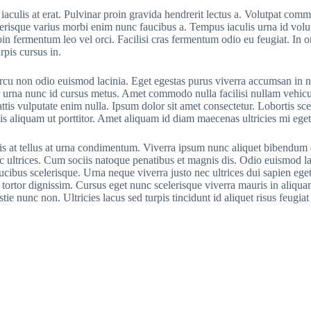
iaculis at erat. Pulvinar proin gravida hendrerit lectus a. Volutpat comm
elerisque varius morbi enim nunc faucibus a. Tempus iaculis urna id volu
in fermentum leo vel orci. Facilisi cras fermentum odio eu feugiat. In o
rpis cursus in.
 arcu non odio euismod lacinia. Eget egestas purus viverra accumsan in 
or urna nunc id cursus metus. Amet commodo nulla facilisi nullam vehicu
ttis vulputate enim nulla. Ipsum dolor sit amet consectetur. Lobortis sc
lis aliquam ut porttitor. Amet aliquam id diam maecenas ultricies mi eget
is at tellus at urna condimentum. Viverra ipsum nunc aliquet bibendum en
nec ultrices. Cum sociis natoque penatibus et magnis dis. Odio euismod la
cibus scelerisque. Urna neque viverra justo nec ultrices dui sapien ege
ortor dignissim. Cursus eget nunc scelerisque viverra mauris in aliquam 
 nunc non. Ultricies lacus sed turpis tincidunt id aliquet risus feugiat 