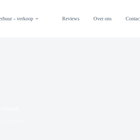
erhuur – verkoop
Reviews
Over ons
Contac
 Suscipit
Expirience