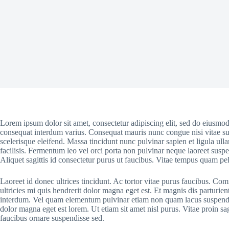
Lorem ipsum dolor sit amet, consectetur adipiscing elit, sed do eiusmo
consequat interdum varius. Consequat mauris nunc congue nisi vitae sus
scelerisque eleifend. Massa tincidunt nunc pulvinar sapien et ligula ull
facilisis. Fermentum leo vel orci porta non pulvinar neque laoreet susp
Aliquet sagittis id consectetur purus ut faucibus. Vitae tempus quam p
Laoreet id donec ultrices tincidunt. Ac tortor vitae purus faucibus. C
ultricies mi quis hendrerit dolor magna eget est. Et magnis dis parturi
interdum. Vel quam elementum pulvinar etiam non quam lacus suspendisse 
dolor magna eget est lorem. Ut etiam sit amet nisl purus. Vitae proin sa
faucibus ornare suspendisse sed.