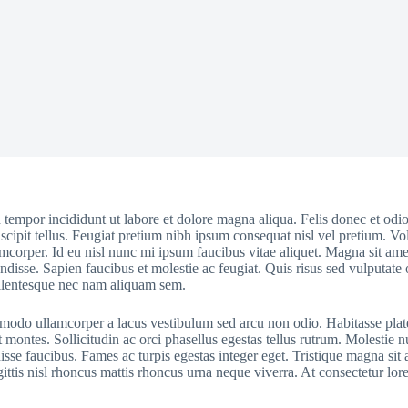
d tempor incididunt ut labore et dolore magna aliqua. Felis donec et od
cipit tellus. Feugiat pretium nibh ipsum consequat nisl vel pretium. Vo
amcorper. Id eu nisl nunc mi ipsum faucibus vitae aliquet. Magna sit amet
endisse. Sapien faucibus et molestie ac feugiat. Quis risus sed vulputat
ellentesque nec nam aliquam sem.
ommodo ullamcorper a lacus vestibulum sed arcu non odio. Habitasse plat
ent montes. Sollicitudin ac orci phasellus egestas tellus rutrum. Molest
faucibus. Fames ac turpis egestas integer eget. Tristique magna sit ame
gittis nisl rhoncus mattis rhoncus urna neque viverra. At consectetur lo