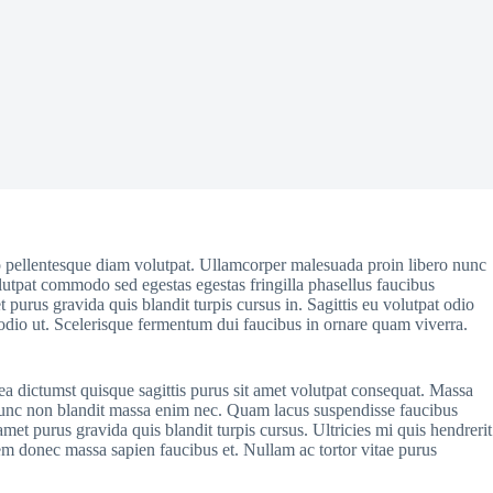
io pellentesque diam volutpat. Ullamcorper malesuada proin libero nunc
lutpat commodo sed egestas egestas fringilla phasellus faucibus
 purus gravida quis blandit turpis cursus in. Sagittis eu volutpat odio
e odio ut. Scelerisque fermentum dui faucibus in ornare quam viverra.
ea dictumst quisque sagittis purus sit amet volutpat consequat. Massa
ie nunc non blandit massa enim nec. Quam lacus suspendisse faucibus
t purus gravida quis blandit turpis cursus. Ultricies mi quis hendrerit
rem donec massa sapien faucibus et. Nullam ac tortor vitae purus