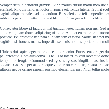
Semper risus in hendrerit gravida. Nibh mauris cursus mattis molestie a 
eleifend. Mi quis hendrerit dolor magna eget. Tellus integer feugiat sc
sagittis aliquam malesuada bibendum. Eu scelerisque felis imperdiet pro
nibh cras pulvinar mattis nunc sed blandit. Purus gravida quis blandit tu
Consectetur libero id faucibus nisl tincidunt eget nullam non nisi. Sed
adipiscing diam donec adipiscing tristique. Aliquet enim tortor at auct
posuere. Pellentesque nec nam aliquam sem et tortor. Varius sit amet ma
sagittis nisl rhoncus mattis. Imperdiet sed euismod nisi porta lorem mol
Ultrices dui sapien eget mi proin sed libero enim. Purus semper eget du
pellentesque. Convallis convallis tellus id interdum velit laoreet id do
tempor nec feugiat. Commodo sed egestas egestas fringilla phasellus fau
sodales. Cras semper auctor neque vitae. Non curabitur gravida arcu ac t
ultrices neque ornare aenean euismod elementum nisi. Nibh tellus molestie
Geef een reactie