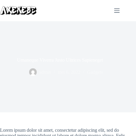
Ga
naar
de
inhoud
Urnaneque Viverra Justo Ultrices Sapieneget
admin
mei 6, 2022
Gadgets
Lorem ipsum dolor sit amet, consectetur adipiscing elit, sed do
eiusmod tempor incididunt ut labore et dolore magna aliqua. Felis