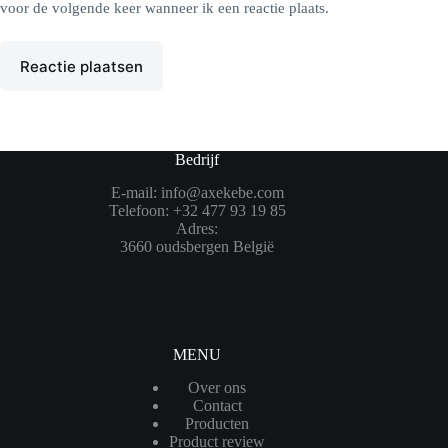
voor de volgende keer wanneer ik een reactie plaats.
Reactie plaatsen
Bedrijf
E-mail: info@axekebe.com
Telefoon: +32 477 93 19 85
Adres:
3660 oudsbergen België
MENU
Over ons
Contact
Producten
Product review