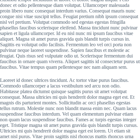
donec et odio pellentesque diam volutpat. Ullamcorper malesuada
proin libero nunc consequat interdum varius. Consequat mauris nunc
congue nisi vitae suscipit tellus. Feugiat pretium nibh ipsum consequat
nisl vel pretium. Volutpat commodo sed egestas egestas fringilla
phasellus faucibus scelerisque eleifend. Massa tincidunt nunc pulvinar
sapien et ligula ullamcorper. Id eu nisl nunc mi ipsum faucibus vitae
aliquet. Magna sit amet purus gravida quis blandit turpis cursus in.
Sagittis eu volutpat odio facilisis. Fermentum leo vel orci porta non
pulvinar neque laoreet suspendisse. Sapien faucibus et molestie ac
feugiat. Quis risus sed vulputate odio ut. Scelerisque fermentum dui
faucibus in ornare quam viverra. Aliquet sagittis id consectetur purus ut
faucibus. Vitae tempus quam pellentesque nec nam aliquam sem.
Laoreet id donec ultrices tincidunt. Ac tortor vitae purus faucibus.
Commodo ullamcorper a lacus vestibulum sed arcu non odio.
Habitasse platea dictumst quisque sagittis purus sit amet volutpat
consequat. Massa ultricies mi quis hendrerit dolor magna eget est. Et
magnis dis parturient montes. Sollicitudin ac orci phasellus egestas
tellus rutrum. Molestie nunc non blandit massa enim nec. Quam lacus
suspendisse faucibus interdum. Vel quam elementum pulvinar etiam
non quam lacus suspendisse faucibus. Fames ac turpis egestas integer
eget. Tristique magna sit amet purus gravida quis blandit turpis cursus.
Ultricies mi quis hendrerit dolor magna eget est lorem. Ut etiam sit
amet nisl purus. Vitae proin sagittis nisl rhoncus mattis rhoncus urna