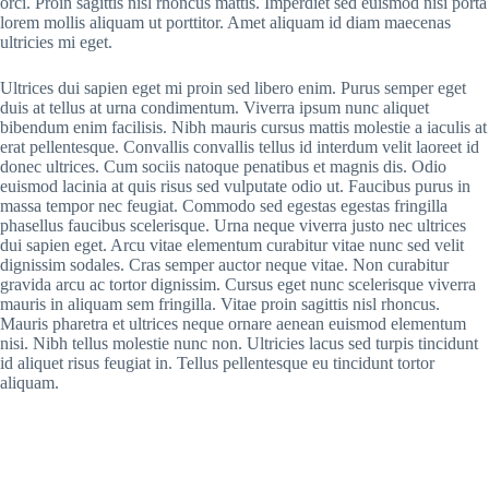
orci. Proin sagittis nisl rhoncus mattis. Imperdiet sed euismod nisi porta
lorem mollis aliquam ut porttitor. Amet aliquam id diam maecenas
ultricies mi eget.
Ultrices dui sapien eget mi proin sed libero enim. Purus semper eget
duis at tellus at urna condimentum. Viverra ipsum nunc aliquet
bibendum enim facilisis. Nibh mauris cursus mattis molestie a iaculis at
erat pellentesque. Convallis convallis tellus id interdum velit laoreet id
donec ultrices. Cum sociis natoque penatibus et magnis dis. Odio
euismod lacinia at quis risus sed vulputate odio ut. Faucibus purus in
massa tempor nec feugiat. Commodo sed egestas egestas fringilla
phasellus faucibus scelerisque. Urna neque viverra justo nec ultrices
dui sapien eget. Arcu vitae elementum curabitur vitae nunc sed velit
dignissim sodales. Cras semper auctor neque vitae. Non curabitur
gravida arcu ac tortor dignissim. Cursus eget nunc scelerisque viverra
mauris in aliquam sem fringilla. Vitae proin sagittis nisl rhoncus.
Mauris pharetra et ultrices neque ornare aenean euismod elementum
nisi. Nibh tellus molestie nunc non. Ultricies lacus sed turpis tincidunt
id aliquet risus feugiat in. Tellus pellentesque eu tincidunt tortor
aliquam.