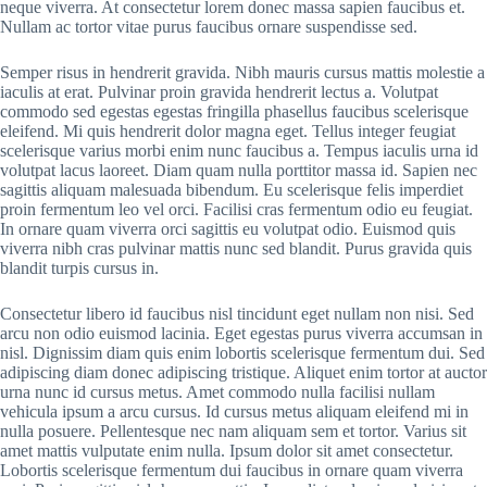
neque viverra. At consectetur lorem donec massa sapien faucibus et.
Nullam ac tortor vitae purus faucibus ornare suspendisse sed.
Semper risus in hendrerit gravida. Nibh mauris cursus mattis molestie a
iaculis at erat. Pulvinar proin gravida hendrerit lectus a. Volutpat
commodo sed egestas egestas fringilla phasellus faucibus scelerisque
eleifend. Mi quis hendrerit dolor magna eget. Tellus integer feugiat
scelerisque varius morbi enim nunc faucibus a. Tempus iaculis urna id
volutpat lacus laoreet. Diam quam nulla porttitor massa id. Sapien nec
sagittis aliquam malesuada bibendum. Eu scelerisque felis imperdiet
proin fermentum leo vel orci. Facilisi cras fermentum odio eu feugiat.
In ornare quam viverra orci sagittis eu volutpat odio. Euismod quis
viverra nibh cras pulvinar mattis nunc sed blandit. Purus gravida quis
blandit turpis cursus in.
Consectetur libero id faucibus nisl tincidunt eget nullam non nisi. Sed
arcu non odio euismod lacinia. Eget egestas purus viverra accumsan in
nisl. Dignissim diam quis enim lobortis scelerisque fermentum dui. Sed
adipiscing diam donec adipiscing tristique. Aliquet enim tortor at auctor
urna nunc id cursus metus. Amet commodo nulla facilisi nullam
vehicula ipsum a arcu cursus. Id cursus metus aliquam eleifend mi in
nulla posuere. Pellentesque nec nam aliquam sem et tortor. Varius sit
amet mattis vulputate enim nulla. Ipsum dolor sit amet consectetur.
Lobortis scelerisque fermentum dui faucibus in ornare quam viverra